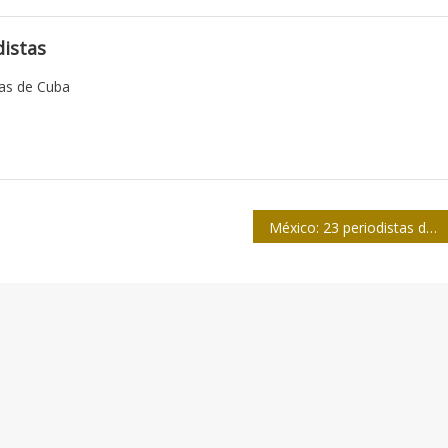
istas
tas de Cuba
México: 23 periodistas desaparecidos en 12 años