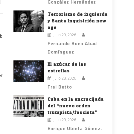
González Hernández
Terrorismo de izquierda
y Santa Inquisición new
age
julio 28, 2026
eb
Fernando Buen Abad
Domínguez
El azúcar de las
estrellas
or
julio 28, 2026
Frei Betto
Cuba en la encrucijada
del “nuevo orden
trumpista/fascista”
julio 28, 2026
Enrique Ubieta Gómez.