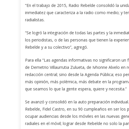
“En el trabajo de 2015, Radio Rebelde consolidó la unidad,
inmediatez que caracteriza a la radio como medio; y te
radialistas.
“Se logró la integración de todas las partes y la inmedi
los periodistas, o de las personas que tienen la experie
Rebelde y a su colectivo”, agregó.
Para ella “Las agendas informativas no significaron un fr
de Demetrio Villaurrutia Zulueta, de Ivhonne Alvelo en r
redacción central; sino desde la Agenda Pública; eso pe
más opinión, más polémica, más debate en la programac
que seamos lo que la gente espera, quiere y necesita.”
Se avanzó y consolidó en la auto preparación individua
Rebelde, Fidel Castro, en su 90 cumpleaños en ser los p
ocupar audiencias desde los móviles en las nuevas genera
radiales en el móvil; lograr desde Rebelde no solo la par