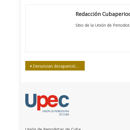
Redacción Cubaperiod
Sitio de la Unión de Periodis
Navegación
Denuncian desaparición de periodista en Mali
de
entradas
Unión de Periodistas de Cuba.