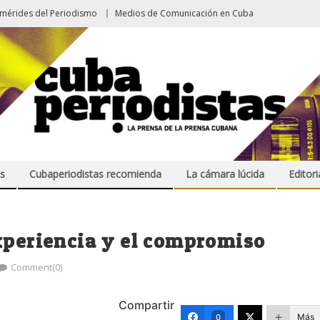
emérides del Periodismo
Medios de Comunicación en Cuba
s
Cubaperiodistas recomienda
La cámara lúcida
Editori
xperiencia y el compromiso
Comment(0)
Compartir
Más
0