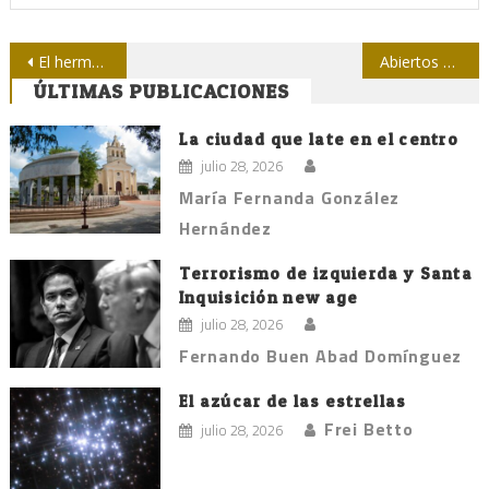
Navegación
El hermano que fue padre también
Abiertos en Las Tunas debates sobre Género y Comunicación
ÚLTIMAS PUBLICACIONES
de
entradas
La ciudad que late en el centro
julio 28, 2026
María Fernanda González
Hernández
Terrorismo de izquierda y Santa
Inquisición new age
julio 28, 2026
Fernando Buen Abad Domínguez
El azúcar de las estrellas
Frei Betto
julio 28, 2026