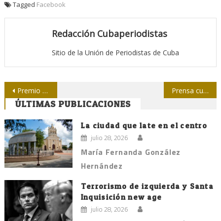
Tagged
Facebook
Redacción Cubaperiodistas
Sitio de la Unión de Periodistas de Cuba
Navegación
Premio de crónica latinoamericana para el colega Reinaldo Cedeño
Prensa cubana: mochila cargada de luces
ÚLTIMAS PUBLICACIONES
de
entradas
La ciudad que late en el centro
julio 28, 2026
María Fernanda González
Hernández
Terrorismo de izquierda y Santa
Inquisición new age
julio 28, 2026