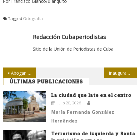
Por Francisco Blanco/Blanquito
Tagged
Ortografía
Redacción Cubaperiodistas
Sitio de la Unión de Periodistas de Cuba
Navegación
Abogan en Costa Rica por oficina de Prensa Latina
Inaugurada la XXV Feria Internacional del Libro de La Habana
ÚLTIMAS PUBLICACIONES
de
entradas
La ciudad que late en el centro
julio 28, 2026
María Fernanda González
Hernández
Terrorismo de izquierda y Santa