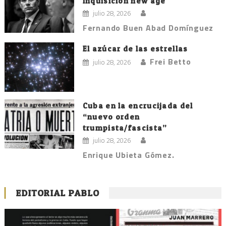
Inquisición new age
julio 28, 2026
Fernando Buen Abad Domínguez
El azúcar de las estrellas
Frei Betto
julio 28, 2026
Cuba en la encrucijada del
“nuevo orden
trumpista/fascista”
julio 28, 2026
Enrique Ubieta Gómez.
EDITORIAL PABLO