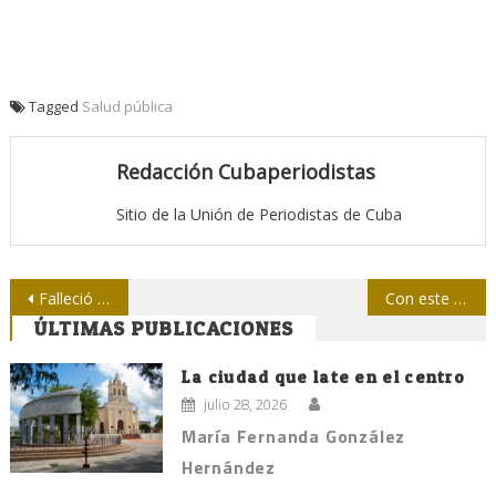
Tagged
Salud pública
Redacción Cubaperiodistas
Sitio de la Unión de Periodistas de Cuba
Navegación
Falleció el compañero Ramón Castro Ruz
Con este curso veremos el mundo en pasado, presente y futuro
ÚLTIMAS PUBLICACIONES
de
entradas
La ciudad que late en el centro
julio 28, 2026
María Fernanda González
Hernández