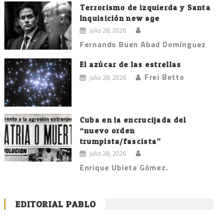
Terrorismo de izquierda y Santa
Inquisición new age
julio 28, 2026
Fernando Buen Abad Domínguez
El azúcar de las estrellas
Frei Betto
julio 28, 2026
Cuba en la encrucijada del
“nuevo orden
trumpista/fascista”
julio 28, 2026
Enrique Ubieta Gómez.
EDITORIAL PABLO