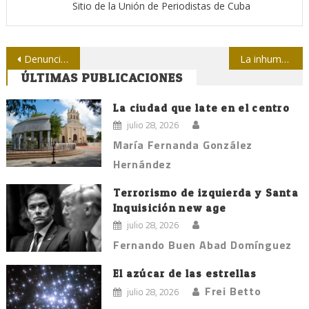
Sitio de la Unión de Periodistas de Cuba
Navegación
Denuncia Utpba nuevas amenazas
La inhumana globalización mundial
ÚLTIMAS PUBLICACIONES
de
entradas
La ciudad que late en el centro
julio 28, 2026
María Fernanda González
Hernández
Terrorismo de izquierda y Santa
Inquisición new age
julio 28, 2026
Fernando Buen Abad Domínguez
El azúcar de las estrellas
Frei Betto
julio 28, 2026