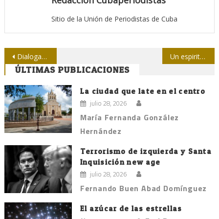
Redacción Cubaperiodistas
Sitio de la Unión de Periodistas de Cuba
Navegación
Dialogan especialistas del CITMA con periodistas avileños
Un espirituano de pura cepa
ÚLTIMAS PUBLICACIONES
de
entradas
La ciudad que late en el centro
julio 28, 2026
María Fernanda González
Hernández
Terrorismo de izquierda y Santa
Inquisición new age
julio 28, 2026
Fernando Buen Abad Domínguez
El azúcar de las estrellas