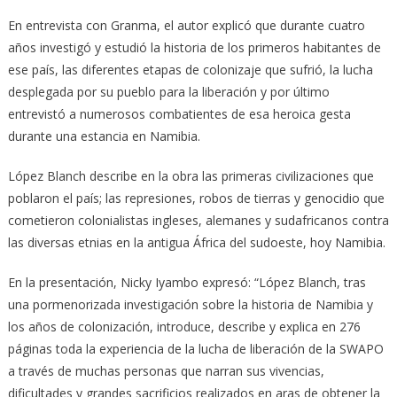
En entrevista con Granma, el autor explicó que durante cuatro
años investigó y estudió la historia de los primeros habitantes de
ese país, las di­ferentes etapas de colonizaje que sufrió, la lu­cha
desplegada por su pueblo para la liberación y por último
entrevistó a numerosos combatientes de esa heroica gesta
durante una estancia en Na­mi­bia.
López Blanch describe en la obra las primeras civilizaciones que
poblaron el país; las represiones, robos de tierras y genocidio que
cometieron colonialistas ingleses, alemanes y sudafricanos con­tra
las diversas etnias en la antigua África del sudoeste, hoy Namibia.
En la presentación, Nicky Iyambo expresó: “Ló­pez Blanch, tras
una pormenorizada investigación sobre la historia de Namibia y
los años de colonización, introduce, describe y explica en 276
páginas toda la experiencia de la lucha de li­be­ración de la SWAPO
a través de muchas personas que narran sus vivencias,
dificultades y grandes sa­crificios realizados en aras de obtener la