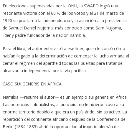
En elecciones supervisadas por la ONU, la SWAPO logró una
resonante victoria con el 60 % de los votos y el 21 de marzo de
1990 se proclamó la independencia y la asunción a la presidencia
de Sa­muel Daniel Nujoma, más conocido como Sam Nu­joma,
líder y padre fundador de la nación namibia.
Para el libro, el autor entrevistó a ese líder, quien le contó cómo
habían llegado a la determinación de comenzar la lucha armada al
cerrar el régimen del apartheid todas las puertas para tratar de
alcanzar la independencia por la vía pa­cífica.
CASO SUI GENERIS EN ÁFRICA
Namibia —resume el autor— es un ejemplo sui generis en África:
Las potencias colonialistas, al principio, no le hicieron caso a su
enorme territorio debido a que era un país árido, sin atractivo. La
re­partición del continente africano después de la Con­ferencia de
Berlín (1884-1885) abrió la op­or­tunidad al imperio alemán de