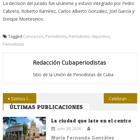
La decisión del jurado fue unánime y estuvo integrado por Pedro
Cabrera, Roberto Ramírez, Carlos Alberto González, Joel García y
Enrique Montesinos.
Tagged
Concursos
,
Periodismo
,
Periodismo deportivo
,
Periodistas
Redacción Cubaperiodistas
Sitio de la Unión de Periodistas de Cuba
Navegación
Somos los perpetuo del instante, expo de Jorge Valiente
Celebran en Cienfuegos Décimoséptimo Salón Nacional de Humor Gráfico La picúa 2016
ÚLTIMAS PUBLICACIONES
de
entradas
La ciudad que late en el centro
julio 28, 2026
María Fernanda González