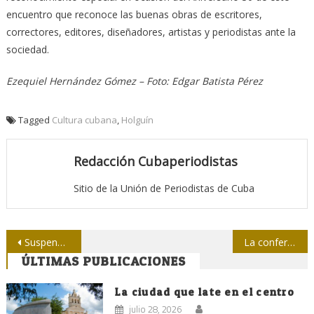
encuentro que reconoce las buenas obras de escritores,
correctores, editores, diseñadores, artistas y periodistas ante la
sociedad.
Ezequiel Hernández Gómez – Foto: Edgar Batista Pérez
Tagged
Cultura cubana
,
Holguín
Redacción Cubaperiodistas
Sitio de la Unión de Periodistas de Cuba
Navegación
Suspenden actividades previstas para este viernes en la Casa de la Prensa
La conferencia de prensa más grande del mundo
ÚLTIMAS PUBLICACIONES
de
entradas
La ciudad que late en el centro
julio 28, 2026