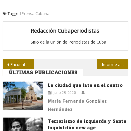
Tagged
Prensa Cubana
Redacción Cubaperiodistas
Sitio de la Unión de Periodistas de Cuba
Navegación
Encuentro en la Upec con la presidencia del colegio de periodistas de Nicaragua
Informe anualizado de 2015 sobre los asesinatos y desapariciones forzadas de periodistas en México
ÚLTIMAS PUBLICACIONES
de
entradas
La ciudad que late en el centro
julio 28, 2026
María Fernanda González
Hernández
Terrorismo de izquierda y Santa
Inquisición new age