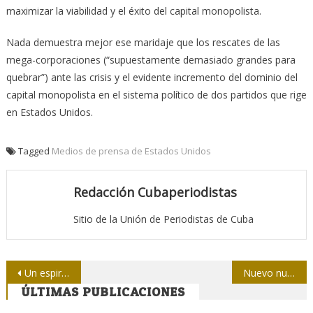
maximizar la viabilidad y el éxito del capital monopolista.
Nada demuestra mejor ese maridaje que los rescates de las
mega-corporaciones (“supuestamente demasiado grandes para
quebrar”) ante las crisis y el evidente incremento del dominio del
capital monopolista en el sistema político de dos partidos que rige
en Estados Unidos.
Tagged
Medios de prensa de Estados Unidos
Redacción Cubaperiodistas
Sitio de la Unión de Periodistas de Cuba
Navegación
Un espirituano de pura cepa
Nuevo numero de la revista “Global Rights” dedicado al primer año de nuevas relaciones entre los EE.UU y Cuba
ÚLTIMAS PUBLICACIONES
de