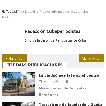
Tagged
América Latina
,
Medios informativos occidentales
,
Periodismo
Redacción Cubaperiodistas
Sitio de la Unión de Periodistas de Cuba
Navegación
Nuevos mensajes de condolencia por la muerte de Ernesto Vera
Víctor Hugo Morales: “La derecha ha entrado con una furia atroz”
ÚLTIMAS PUBLICACIONES
de
entradas
La ciudad que late en el centro
julio 28, 2026
María Fernanda González
Hernández
Terrorismo de izquierda y Santa