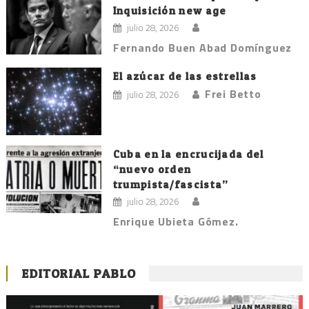
Inquisición new age
julio 28, 2026
Fernando Buen Abad Domínguez
El azúcar de las estrellas
Frei Betto
julio 28, 2026
Cuba en la encrucijada del
“nuevo orden
trumpista/fascista”
julio 28, 2026
Enrique Ubieta Gómez.
EDITORIAL PABLO