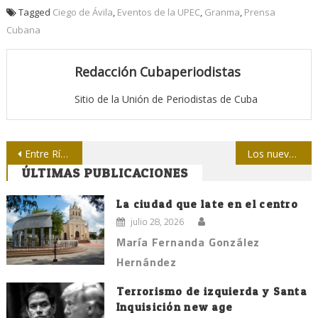
Tagged
Ciego de Ávila
,
Eventos de la UPEC
,
Granma
,
Prensa
Cubana
Redacción Cubaperiodistas
Sitio de la Unión de Periodistas de Cuba
Navegación
Entre Ríos: aporte al acervo sociocultural de Guantánamo
Los nuevos tiempos ya nacieron
ÚLTIMAS PUBLICACIONES
de
entradas
La ciudad que late en el centro
julio 28, 2026
María Fernanda González
Hernández
Terrorismo de izquierda y Santa
Inquisición new age