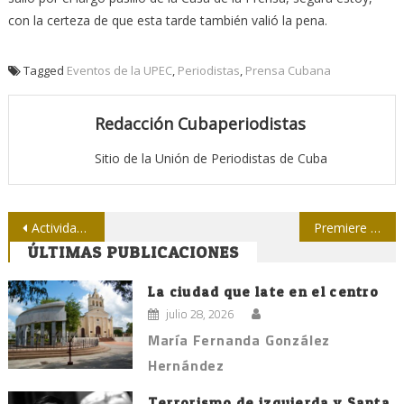
con la certeza de que esta tarde también valió la pena.
Tagged
Eventos de la UPEC
,
Periodistas
,
Prensa Cubana
Redacción Cubaperiodistas
Sitio de la Unión de Periodistas de Cuba
Navegación
Actividades en el país por el Día del Locutor
Premiere de documental sobre Formell
ÚLTIMAS PUBLICACIONES
de
entradas
La ciudad que late en el centro
julio 28, 2026
María Fernanda González
Hernández
Terrorismo de izquierda y Santa