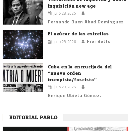
Inquisición new age
julio 28, 2026
Fernando Buen Abad Domínguez
El azúcar de las estrellas
Frei Betto
julio 28, 2026
Cuba en la encrucijada del
“nuevo orden
trumpista/fascista”
julio 28, 2026
Enrique Ubieta Gómez.
EDITORIAL PABLO