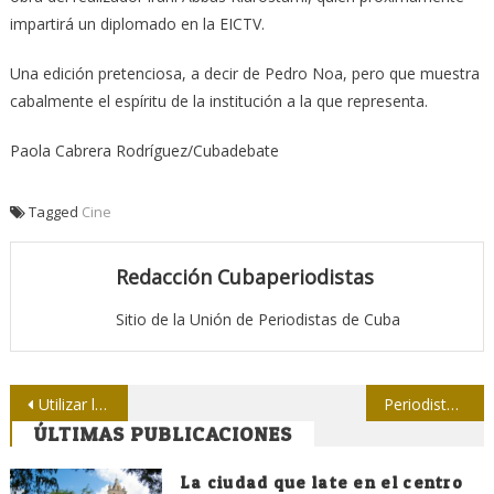
impartirá un diplomado en la EICTV.
Una edición pretenciosa, a decir de Pedro Noa, pero que muestra
cabalmente el espíritu de la institución a la que representa.
Paola Cabrera Rodríguez/Cubadebate
Tagged
Cine
Redacción Cubaperiodistas
Sitio de la Unión de Periodistas de Cuba
Navegación
Utilizar la tecnología para beneficio de la humanidad
Periodistas del centro intercambian sobre redacciones integradas
ÚLTIMAS PUBLICACIONES
de
entradas
La ciudad que late en el centro