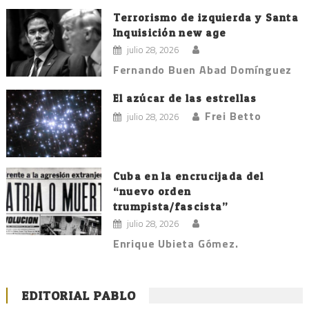
Terrorismo de izquierda y Santa
Inquisición new age
julio 28, 2026
Fernando Buen Abad Domínguez
El azúcar de las estrellas
Frei Betto
julio 28, 2026
Cuba en la encrucijada del
“nuevo orden
trumpista/fascista”
julio 28, 2026
Enrique Ubieta Gómez.
EDITORIAL PABLO