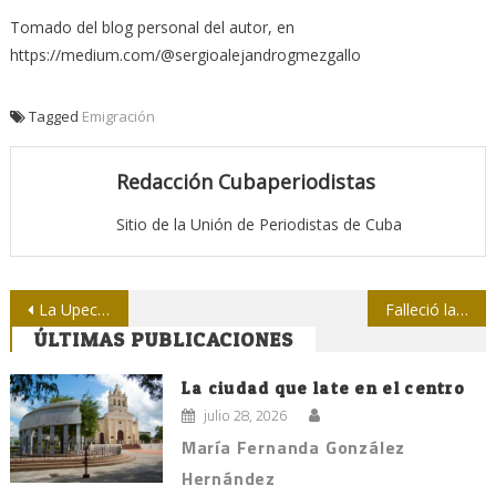
Tomado del blog personal del autor, en
https://medium.com/@sergioalejandrogmezgallo
Tagged
Emigración
Redacción Cubaperiodistas
Sitio de la Unión de Periodistas de Cuba
Navegación
La Upec está haciendo mucho, dijo Díaz-Canel
Falleció la periodista Ada Oramas Esquerro
ÚLTIMAS PUBLICACIONES
de
entradas
La ciudad que late en el centro
julio 28, 2026
María Fernanda González
Hernández