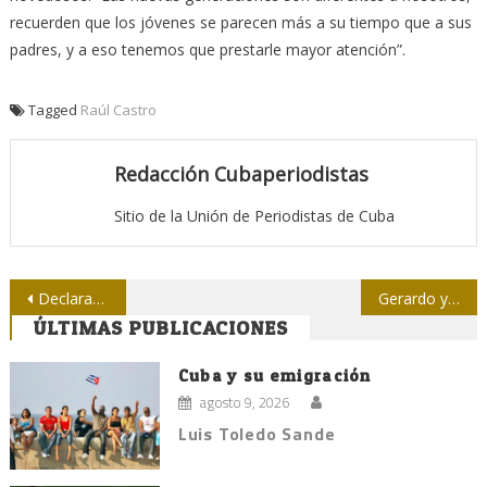
recuerden que los jóvenes se parecen más a su tiempo que a sus
padres, y a eso tenemos que prestarle mayor atención”.
Tagged
Raúl Castro
Redacción Cubaperiodistas
Sitio de la Unión de Periodistas de Cuba
Navegación
Declaración del General de Ejército Raúl Castro Ruz
Gerardo y la caricatura más esperada
ÚLTIMAS PUBLICACIONES
de
entradas
Cuba y su emigración
agosto 9, 2026
Luis Toledo Sande