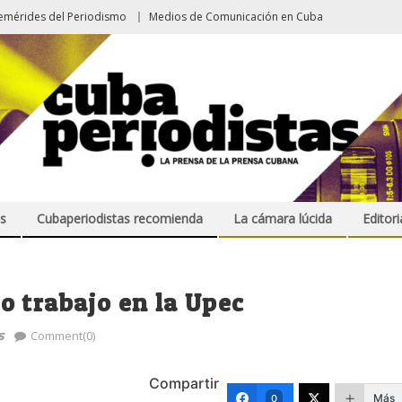
emérides del Periodismo
Medios de Comunicación en Cuba
s
Cubaperiodistas recomienda
La cámara lúcida
Editori
 trabajo en la Upec
s
Comment(0)
Compartir
Más
0