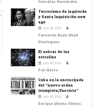
González Hernández
Terrorismo de izquierda
y Santa Inquisición new
age
julio 28, 2026
Fernando Buen Abad
Domínguez
El azúcar de las
estrellas
julio 28, 2026
Frei Betto
Cuba en la encrucijada
del “nuevo orden
trumpista/fascista”
julio 28, 2026
Enrique Ubieta Gómez.