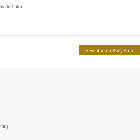
tas de Cuba
Presentan en Buey Arriba libros sobre Fidel
400)