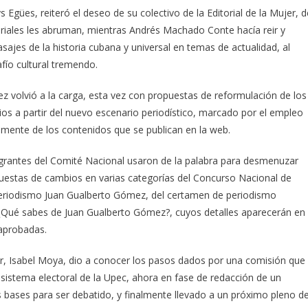
 Egües, reiteró el deseo de su colectivo de la Editorial de la Mujer, d
iales les abruman, mientras Andrés Machado Conte hacía reir y
sajes de la historia cubana y universal en temas de actualidad, al
afío cultural tremendo.
ez volvió a la carga, esta vez con propuestas de reformulación de los
s a partir del nuevo escenario periodístico, marcado por el empleo
almente de los contenidos que se publican en la web.
egrantes del Comité Nacional usaron de la palabra para desmenuzar
uestas de cambios en varias categorías del Concurso Nacional de
 Periodismo Juan Gualberto Gómez, del certamen de periodismo
l ¿Qué sabes de Juan Gualberto Gómez?, cuyos detalles aparecerán en
 aprobadas.
jer, Isabel Moya, dio a conocer los pasos dados por una comisión que
 sistema electoral de la Upec, ahora en fase de redacción de un
s bases para ser debatido, y finalmente llevado a un próximo pleno de