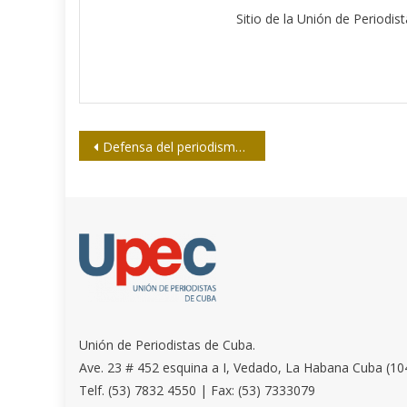
Sitio de la Unión de Periodis
Navegación
Defensa del periodismo desde el amor y por el amor
de
entradas
Unión de Periodistas de Cuba.
Ave. 23 # 452 esquina a I, Vedado, La Habana Cuba (10
Telf. (53) 7832 4550 | Fax: (53) 7333079