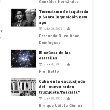
González Hernández
Terrorismo de izquierda
y Santa Inquisición new
age
julio 28, 2026
as
Fernando Buen Abad
l
Domínguez
El azúcar de las
estrellas
julio 28, 2026
Frei Betto
Cuba en la encrucijada
del “nuevo orden
trumpista/fascista”
julio 28, 2026
Enrique Ubieta Gómez.