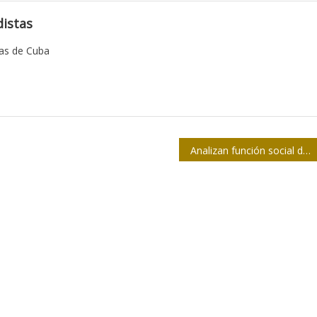
istas
tas de Cuba
Analizan función social del periodismo en Chile