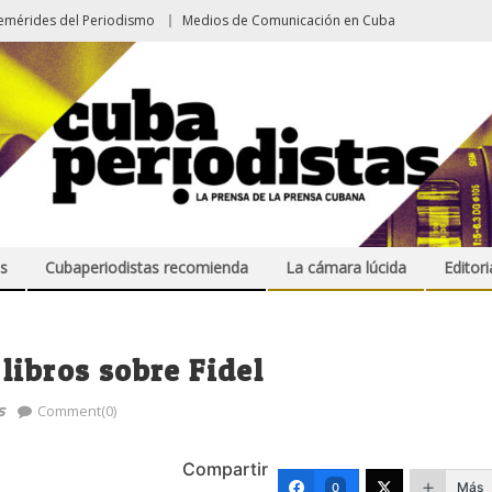
emérides del Periodismo
Medios de Comunicación en Cuba
s
Cubaperiodistas recomienda
La cámara lúcida
Editori
libros sobre Fidel
s
Comment(0)
Compartir
Más
0