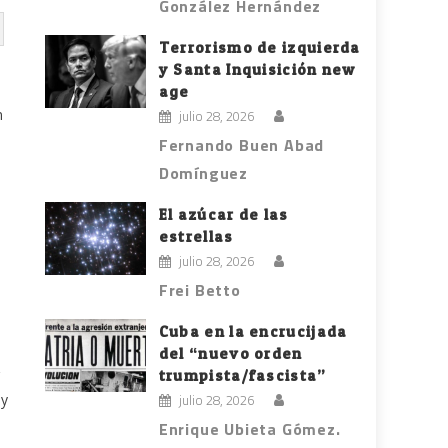
González Hernández
Terrorismo de izquierda
y Santa Inquisición new
age
n
julio 28, 2026
Fernando Buen Abad
Domínguez
n
El azúcar de las
estrellas
julio 28, 2026
Frei Betto
Cuba en la encrucijada
del “nuevo orden
trumpista/fascista”
oy
julio 28, 2026
Enrique Ubieta Gómez.