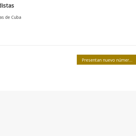
istas
tas de Cuba
Presentan nuevo número de la revista Opus Habana