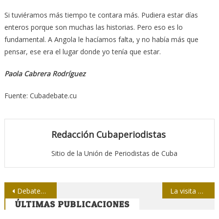
Si tuviéramos más tiempo te contara más. Pudiera estar días
enteros porque son muchas las historias. Pero eso es lo
fundamental. A Angola le hacíamos falta, y no había más que
pensar, ese era el lugar donde yo tenía que estar.
Paola Cabrera Rodríguez
Fuente: Cubadebate.cu
Redacción Cubaperiodistas
Sitio de la Unión de Periodistas de Cuba
Navegación
Debaten en Holguín sobre retos del periodismo joven
La visita de Raúl Castro a México
ÚLTIMAS PUBLICACIONES
de