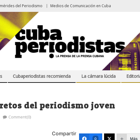
emérides del Periodismo
Medios de Comunicación en Cuba
s
Cubaperiodistas recomienda
La cámara lúcida
Editori
retos del periodismo joven
Comment(0)
Compartir
Más
0