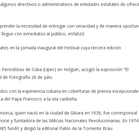
 algunos directivos o administrativos de entidades estatales de ofrec
render la necesidad de entregar con veracidad y de manera oportu
 llegue con inmediatez al público, enfatizó.
ates en la jornada inaugural del Festival cuya tercera edición
e Periodistas de Cuba (Upec) en Holguín, acogió la exposición “El
 de Fotografía 26 de julio.
ados con la experiencia cubana en coberturas de prensa excepcionale
a del Papa Francisco a la isla caribeña.
onseca, quien nació en la ciudad de Gibara en 1938, fue corresponsal
Ahora! y fundadora de las Milicias Nacionales Revolucionarias. En 1974
5 fundó y dirigió la editorial Pablo de la Torriente Brau.