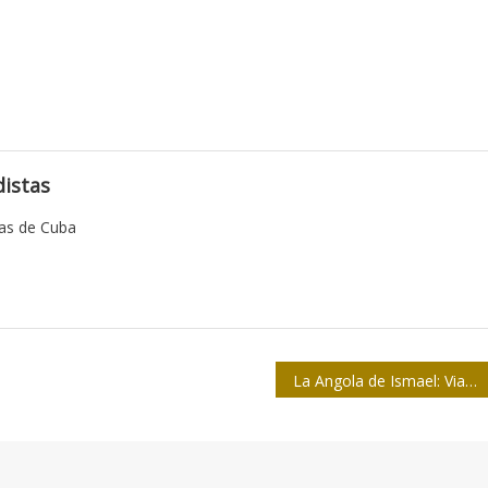
istas
tas de Cuba
La Angola de Ismael: Viaje al centro de un país sin vida