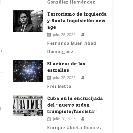
González Hernández
Terrorismo de izquierda
y Santa Inquisición new
age
julio 28, 2026
Fernando Buen Abad
n
Domínguez
El azúcar de las
estrellas
julio 28, 2026
Frei Betto
Cuba en la encrucijada
del “nuevo orden
l
trumpista/fascista”
julio 28, 2026
Enrique Ubieta Gómez.