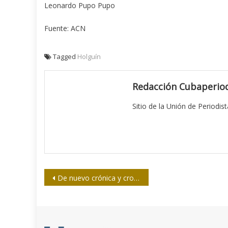
Leonardo Pupo Pupo
Fuente: ACN
Tagged
Holguín
Redacción Cubaperiod
Sitio de la Unión de Periodis
Navegación
De nuevo crónica y cronistas darán que hablar en Cienfuegos
de
entradas