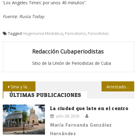
‘Los Angeles Times’ por unos 40 minutos”.
Fuente: Rusia Today
Tagged
Hegemonía Mediática
,
Periodismo
,
Periodistas
Redacción Cubaperiodistas
Sitio de la Unión de Periodistas de Cuba
Navegación
Siria y la visión geopolítica de Putin
Arrestado sujeto que derribó estatua en centro histórico de Camagüey
ÚLTIMAS PUBLICACIONES
de
entradas
La ciudad que late en el centro
julio 28, 2026
María Fernanda González
Hernández