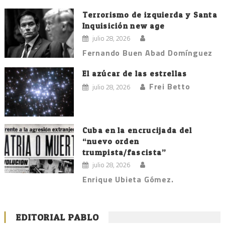
Terrorismo de izquierda y Santa
Inquisición new age
julio 28, 2026
Fernando Buen Abad Domínguez
El azúcar de las estrellas
Frei Betto
julio 28, 2026
Cuba en la encrucijada del
“nuevo orden
trumpista/fascista”
julio 28, 2026
Enrique Ubieta Gómez.
EDITORIAL PABLO