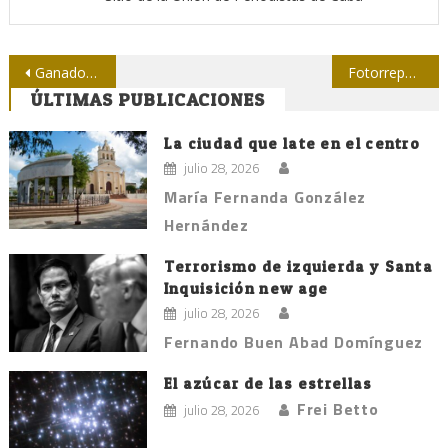
Navegación
Ganadores de concurso de periodismo azucarero en Santiago de Cuba
Fotorreportero de Bayamo expone sobre el músico Cándido Fabré
ÚLTIMAS PUBLICACIONES
de
entradas
La ciudad que late en el centro
julio 28, 2026
María Fernanda González
Hernández
Terrorismo de izquierda y Santa
Inquisición new age
julio 28, 2026
Fernando Buen Abad Domínguez
El azúcar de las estrellas
Frei Betto
julio 28, 2026