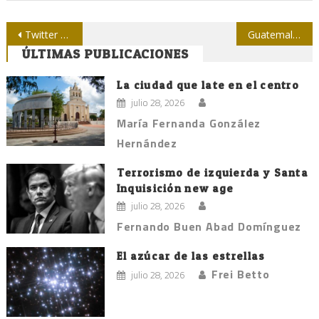
Navegación
Twitter estrena nueva característica, ‘Moments’
Guatemala y la intromisión reiterada
ÚLTIMAS PUBLICACIONES
de
entradas
La ciudad que late en el centro
julio 28, 2026
María Fernanda González
Hernández
Terrorismo de izquierda y Santa
Inquisición new age
julio 28, 2026
Fernando Buen Abad Domínguez
El azúcar de las estrellas
Frei Betto
julio 28, 2026