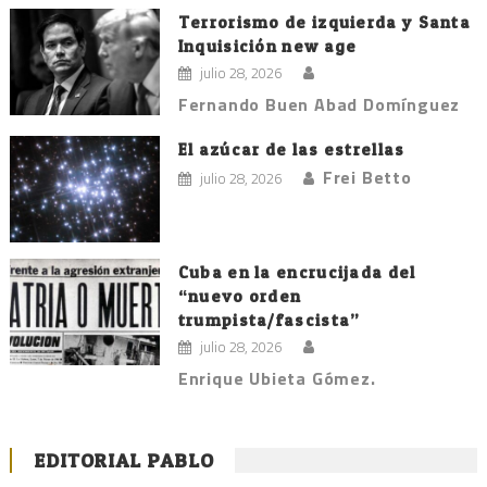
Terrorismo de izquierda y Santa
Inquisición new age
julio 28, 2026
Fernando Buen Abad Domínguez
El azúcar de las estrellas
Frei Betto
julio 28, 2026
Cuba en la encrucijada del
“nuevo orden
trumpista/fascista”
julio 28, 2026
Enrique Ubieta Gómez.
EDITORIAL PABLO