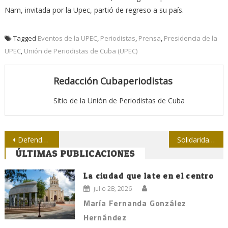
Nam, invitada por la Upec, partió de regreso a su país.
Tagged
Eventos de la UPEC
,
Periodistas
,
Prensa
,
Presidencia de la
UPEC
,
Unión de Periodistas de Cuba (UPEC)
Redacción Cubaperiodistas
Sitio de la Unión de Periodistas de Cuba
Navegación
Defender el derecho a la información del pueblo
Solidaridad de la Upec con Carlos Aznárez
ÚLTIMAS PUBLICACIONES
de
entradas
La ciudad que late en el centro
julio 28, 2026
María Fernanda González
Hernández