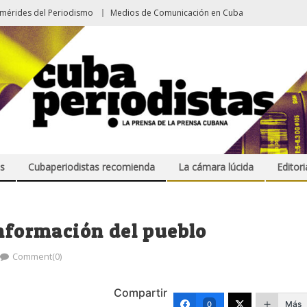
emérides del Periodismo
Medios de Comunicación en Cuba
s
Cubaperiodistas recomienda
La cámara lúcida
Editori
información del pueblo
Comment(0)
Compartir
Más
0