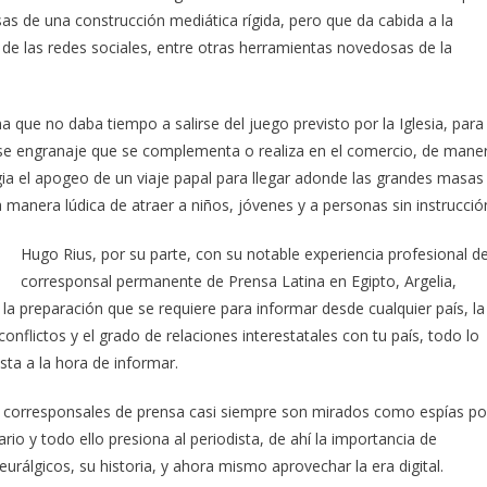
s de una construcción mediática rígida, pero que da cabida a la
te de las redes sociales, entre otras herramientas novedosas de la
que no daba tiempo a salirse del juego previsto por la Iglesia, para
r ese engranaje que se complementa o realiza en el comercio, de mane
ia el apogeo de un viaje papal para llegar adonde las grandes masas
manera lúdica de atraer a niños, jóvenes y a personas sin instrucció
Hugo Rius, por su parte, con su notable experiencia profesional d
corresponsal permanente de Prensa Latina en Egipto, Argelia,
a preparación que se requiere para informar desde cualquier país, la
nflictos y el grado de relaciones interestatales con tu país, todo lo
sta a la hora de informar.
corresponsales de prensa casi siempre son mirados como espías po
rio y todo ello presiona al periodista, de ahí la importancia de
urálgicos, su historia, y ahora mismo aprovechar la era digital.