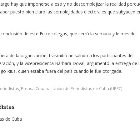
mbargo hay que imponerse a eso y no descomplejizar la realidad porqu
ber puesto bien claro las complejidades electorales que subyacen e
 conclusión de este Entre colegas, que cerró la semana y le mes de
era de la organización, trasmitió un saludo a los participantes del
ración, y la vicepresidenta Bárbara Doval, argumentó la entrega de l
o Rius, quien estaba fuera del país cuando le fue otorgada.
eriodistas
,
Prensa Cubana
,
Unión de Periodistas de Cuba (UPEC)
istas
tas de Cuba