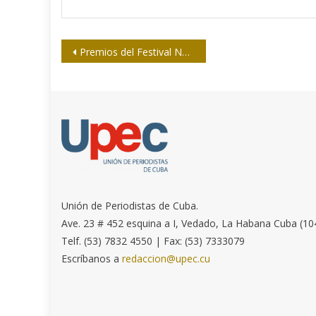
Navegación
Premios del Festival Nacional de Radio “Sonido para ver”
de
entradas
Unión de Periodistas de Cuba.
Ave. 23 # 452 esquina a I, Vedado, La Habana Cuba (10
Telf. (53) 7832 4550 | Fax: (53) 7333079
Escríbanos a
redaccion@upec.cu