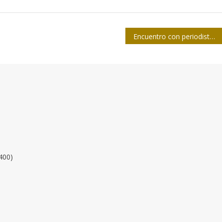
Encuentro con periodistas cubanos que aman a Viet Nam
400)