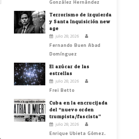
González Hernández
Terrorismo de izquierda
y Santa Inquisición new
age
julio 28, 2026
Fernando Buen Abad
Domínguez
El azúcar de las
estrellas
julio 28, 2026
Frei Betto
Cuba en la encrucijada
del “nuevo orden
trumpista/fascista”
julio 28, 2026
Enrique Ubieta Gómez.
,