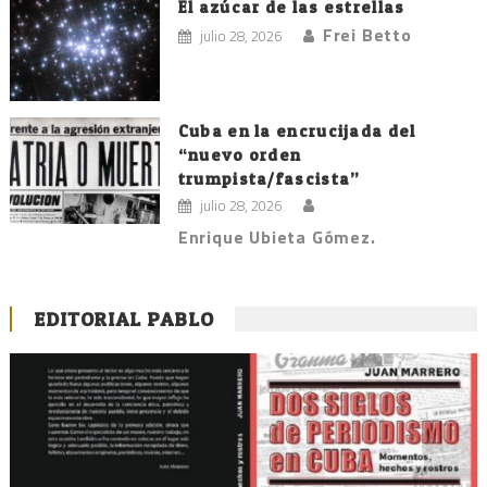
El azúcar de las estrellas
Frei Betto
julio 28, 2026
Cuba en la encrucijada del
“nuevo orden
trumpista/fascista”
julio 28, 2026
Enrique Ubieta Gómez.
EDITORIAL PABLO