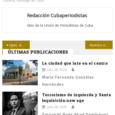
Cubana
,
Santiago de Cuba
Redacción Cubaperiodistas
Sitio de la Unión de Periodistas de Cuba
Navegación
Upec: Ahora, el vaso está medio lleno
Nuevos estudiantes de periodismo recorren órganos de prensa en Camagüey
ÚLTIMAS PUBLICACIONES
de
entradas
La ciudad que late en el centro
julio 28, 2026
María Fernanda González
Hernández
Terrorismo de izquierda y Santa
Inquisición new age
julio 28, 2026
Fernando Buen Abad Domínguez