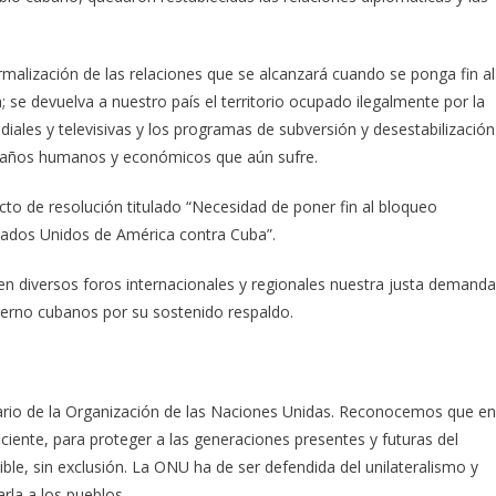
rmalización de las relaciones que se alcanzará cuando se ponga fin al
se devuelva a nuestro país el territorio ocupado ilegalmente por la
ales y televisivas y los programas de subversión y desestabilización
 daños humanos y económicos que aún sufre.
to de resolución titulado “Necesidad de poner fin al bloqueo
tados Unidos de América contra Cuba”.
n diversos foros internacionales y regionales nuestra justa demanda
bierno cubanos por su sostenido respaldo.
ario de la Organización de las Naciones Unidas. Reconocemos que en
ciente, para proteger a las generaciones presentes y futuras del
ible, sin exclusión. La ONU ha de ser defendida del unilateralismo y
la a los pueblos.