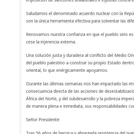
Saludamos el denominado acuerdo nuclear con la Repúbl
son la única herramienta efectiva para solventar las dif
Renovamos nuestra confianza en que el pueblo sirio e
cese la injerencia externa.
Una solución justa y duradera al conflicto del Medio Ori
del pueblo palestino a construir su propio Estado dentro
oriental, lo que enérgicamente apoyamos.
Durante las últimas semanas nos han impactado las imá
consecuencia directa de las acciones de desestabilizac
África del Norte, y del subdesarrollo y la pobreza impe
de manera plena e inmediata, sus responsabilidades con
Señor Presidente:
Tras 56 años de heroica y abnegada resistencia del pue