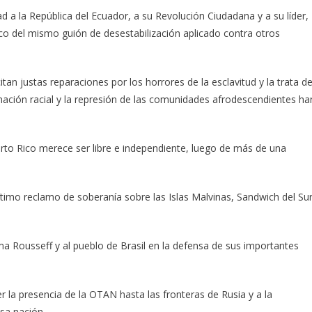
ad a la República del Ecuador, a su Revolución Ciudadana y a su líder,
co del mismo guión de desestabilización aplicado contra otros
tan justas reparaciones por los horrores de la esclavitud y la trata d
nación racial y la represión de las comunidades afrodescendientes ha
rto Rico merece ser libre e independiente, luego de más de una
ítimo reclamo de soberanía sobre las Islas Malvinas, Sandwich del Su
ma Rousseff y al pueblo de Brasil en la defensa de sus importantes
 la presencia de la OTAN hasta las fronteras de Rusia y a la
esa nación.