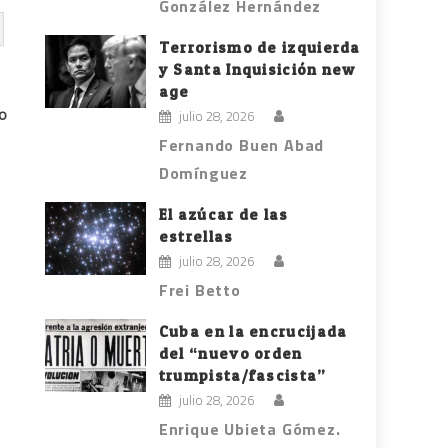
González Hernández
Terrorismo de izquierda
y Santa Inquisición new
age
lo
julio 28, 2026
Fernando Buen Abad
Domínguez
El azúcar de las
estrellas
julio 28, 2026
Frei Betto
Cuba en la encrucijada
del “nuevo orden
trumpista/fascista”
julio 28, 2026
Enrique Ubieta Gómez.