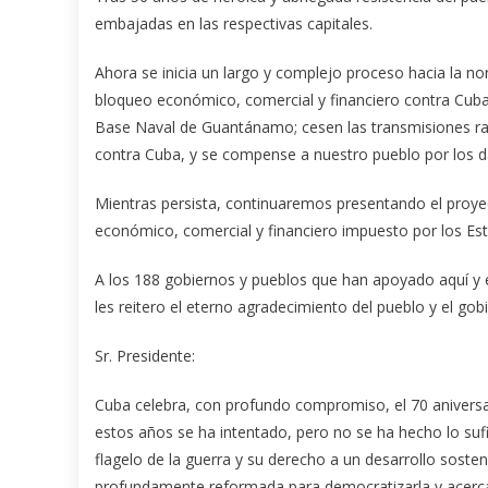
embajadas en las respectivas capitales.
Ahora se inicia un largo y complejo proceso hacia la no
bloqueo económico, comercial y financiero contra Cuba; 
Base Naval de Guantánamo; cesen las transmisiones radi
contra Cuba, y se compense a nuestro pueblo por los
Mientras persista, continuaremos presentando el proyec
económico, comercial y financiero impuesto por los Es
A los 188 gobiernos y pueblos que han apoyado aquí y e
les reitero el eterno agradecimiento del pueblo y el go
Sr. Presidente:
Cuba celebra, con profundo compromiso, el 70 anivers
estos años se ha intentado, pero no se ha hecho lo sufi
flagelo de la guerra y su derecho a un desarrollo sosten
profundamente reformada para democratizarla y acercar