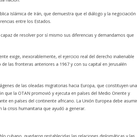
ica Islámica de Irán, que demuestra que el diálogo y la negociación
erencias entre los Estados.
s capaz de resolver por sí mismo sus diferencias y demandamos que
ente exige, inexorablemente, el ejercicio real del derecho inalienable
 de las fronteras anteriores a 1967 y con su capital en Jerusalén
genes de las oleadas migratorias hacia Europa, que constituyen una
ión que la OTAN promovió y ejecuta en países del Medio Oriente y
rante en países del continente africano. La Unión Europea debe asumir
 la crisis humanitaria que ayudó a generar.
blo cubano, quedaron restablecidas las relaciones diplomáticas y las