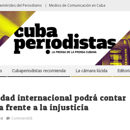
femérides del Periodismo
Medios de Comunicación en Cuba
s
Cubaperiodistas recomienda
La cámara lúcida
Editori
idad internacional podrá contar
 frente a la injusticia
as
Comment(0)