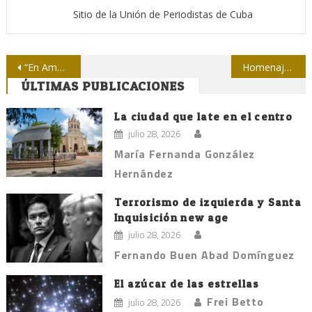
Sitio de la Unión de Periodistas de Cuba
Navegación
“En América Latina hay bases militares y bases mediáticas”
Homenaje a periódico y canal cienfuegueros en sus aniversarios
ÚLTIMAS PUBLICACIONES
de
entradas
La ciudad que late en el centro
julio 28, 2026
María Fernanda González
Hernández
Terrorismo de izquierda y Santa
Inquisición new age
julio 28, 2026
Fernando Buen Abad Domínguez
El azúcar de las estrellas
Frei Betto
julio 28, 2026