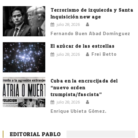
Terrorismo de izquierda y Santa
Inquisición new age
julio 28, 2026
Fernando Buen Abad Domínguez
El azúcar de las estrellas
Frei Betto
julio 28, 2026
Cuba en la encrucijada del
“nuevo orden
trumpista/fascista”
julio 28, 2026
Enrique Ubieta Gómez.
EDITORIAL PABLO