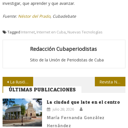
investigar, que aprender y que avanzar.
Fuente:
Néstor del Prado
, Cubadebate
Tagged
Internet
,
Internet en Cuba
,
Nuevas Tecnologías
Redacción Cubaperiodistas
Sitio de la Unión de Periodistas de Cuba
Navegación
La ilusión de escoger la fuente informativa
Revista National Geografic cae en las garras de Rupert Murdoch
ÚLTIMAS PUBLICACIONES
de
entradas
La ciudad que late en el centro
julio 28, 2026
María Fernanda González
Hernández