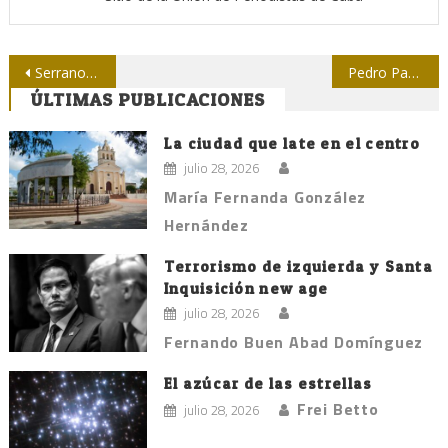
Navegación
Serranos busca el podio del Nacional de Softbol de la prensa
Pedro Pablo Rodríguez: El peligro mayor está dentro de nosotros mismos
ÚLTIMAS PUBLICACIONES
de
entradas
La ciudad que late en el centro
julio 28, 2026
María Fernanda González
Hernández
Terrorismo de izquierda y Santa
Inquisición new age
julio 28, 2026
Fernando Buen Abad Domínguez
El azúcar de las estrellas
Frei Betto
julio 28, 2026