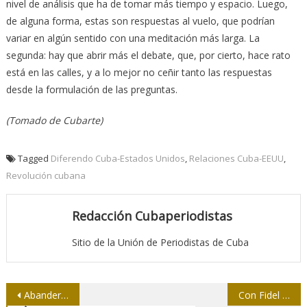
nivel de análisis que ha de tomar más tiempo y espacio. Luego,
de alguna forma, estas son respuestas al vuelo, que podrían
variar en algún sentido con una meditación más larga. La
segunda: hay que abrir más el debate, que, por cierto, hace rato
está en las calles, y a lo mejor no ceñir tanto las respuestas
desde la formulación de las preguntas.
(Tomado de Cubarte)
Tagged
Diferendo Cuba-Estados Unidos
,
Relaciones Cuba-EEUU
,
Revolución cubana
Redacción Cubaperiodistas
Sitio de la Unión de Periodistas de Cuba
Navegación
Abanderan equipo de softbol de la prensa en Camagüey
Con Fidel de corazón y para siempre