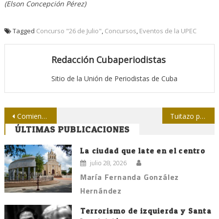
(Elson Concepción Pérez)
Tagged
Concurso "26 de Julio"
,
Concursos
,
Eventos de la UPEC
Redacción Cubaperiodistas
Sitio de la Unión de Periodistas de Cuba
Navegación
Comienza jornada por los 70 años de Radio Sancti Spíritus
Tuitazo por los 10 años de Cienfuegos en la lista del Patrimonio Mundial
ÚLTIMAS PUBLICACIONES
de
entradas
La ciudad que late en el centro
julio 28, 2026
María Fernanda González
Hernández
Terrorismo de izquierda y Santa