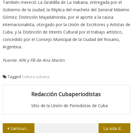
También mereció La Giraldilla de La Habana, entregada por el
Gobierno de la ciudad; la Réplica del machete del General Máximo
Gómez; Distinción Majadahonda, por el aporte a la causa
internacionalista, otorgado por la Unión de Escritores y Artistas de
Cuba, y la Distinción de Interés Cultural por el trabajo artístico,
concedido por el Consejo Municipal de la Ciudad del Rosario,
Argentina.
Fuente: AIN y FB de Ana Martin
Tagged
Cultura cubana
Redacción Cubaperiodistas
Sitio de la Unión de Periodistas de Cuba
Navegación
Samsung Galaxy contra García Márquez
La vida de Marta Rojas, motivo para una tesis