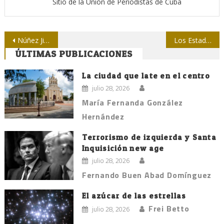
Sitio de la Unión de Periodistas de Cuba
Navegación
Núñez Jiménez, cronista de su tiempo
Los Estados Unidos y el Estado Islámico
ÚLTIMAS PUBLICACIONES
de
entradas
La ciudad que late en el centro
julio 28, 2026
María Fernanda González
Hernández
Terrorismo de izquierda y Santa
Inquisición new age
julio 28, 2026
Fernando Buen Abad Domínguez
El azúcar de las estrellas
Frei Betto
julio 28, 2026