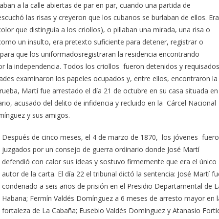
ban a la calle abiertas de par en par, cuando una partida de
escuchó las risas y creyeron que los cubanos se burlaban de ellos. Er
olor que distinguía a los criollos), o pillaban una mirada, una risa o
como un insulto, era pretexto suficiente para detener, registrar o
usa para que los uniformadosregistraran la residencia encontrando
r la independencia. Todos los criollos fueron detenidos y requisado
dades examinaron los papeles ocupados y, entre ellos, encontraron la
prueba, Martí fue arrestado el día 21 de octubre en su casa situada en
io, acusado del delito de infidencia y recluido en la Cárcel Nacional
mínguez y sus amigos.
Después de cinco meses, el 4 de marzo de 1870, los jóvenes fuer
juzgados por un consejo de guerra ordinario donde José Martí
defendió con calor sus ideas y sostuvo firmemente que era el único
autor de la carta. El día 22 el tribunal dictó la sentencia: José Martí fu
condenado a seis años de prisión en el Presidio Departamental de L
Habana; Fermín Valdés Domínguez a 6 meses de arresto mayor en l
fortaleza de La Cabaña; Eusebio Valdés Domínguez y Atanasio Forti