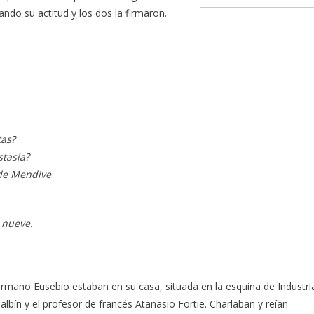
hando su actitud y los dos la firmaron.
tas?
stasía?
 de Mendive
 nueve.
hermano Eusebio estaban en su casa, situada en la esquina de Industri
lbín y el profesor de francés Atanasio Fortie. Charlaban y reían