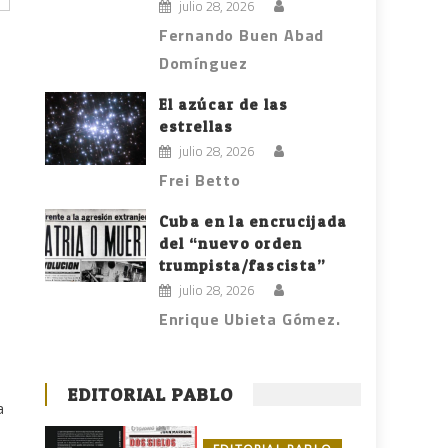
julio 28, 2026
Fernando Buen Abad
Domínguez
El azúcar de las
estrellas
julio 28, 2026
Frei Betto
Cuba en la encrucijada
del “nuevo orden
trumpista/fascista”
julio 28, 2026
Enrique Ubieta Gómez.
EDITORIAL PABLO
a