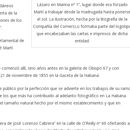
Lázaro en Marina nº 1”, lugar donde era forzado
Pedáneos
Martí a trabajar desde la madrugada hasta poners
erta de la
el sol. La ilustración, hecha por la litografía de la
ciones de los
Compañía del Comerci,o formaba parte del logotip
”.
que encabezaban las cartas e impresos de dicha
artamental de
entidad.
é Martí
comenzó allí, sino años antes en la galería de Obispo 67 y con
 el 21 de noviembre de 1855 en la Gaceta de la Habana:
 público por la perfección que se advierte en los trabajos de su ram
e los que más ha contribuido al adelanto fotográfico en La Habana.
el tamaño natural hecho por el mismo establecimiento y que en
ra de José Lorenzo Cabrera” en la calle de O’Reilly nº 60 ofertando a