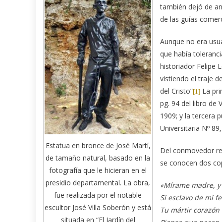
también dejó de an
de las guías comer
Aunque no era usual
que había toleranci
historiador Felipe 
vistiendo el traje 
del Cristo”
La pri
[1]
pg. 94 del libro d
1909; y la tercera p
Universitaria Nº 89
Estatua en bronce de José Martí,
Del conmovedor ret
de tamaño natural, basado en la
se conocen dos cop
fotografía que le hicieran en el
presidio departamental. La obra,
«Mírame madre, y 
fue realizada por el notable
Si esclavo de mi fe
escultor José Villa Soberón y está
Tu mártir corazón 
situada en “El Jardín del