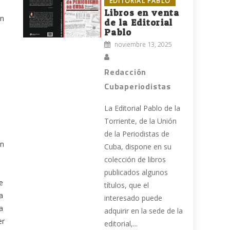
EDITORIAL PABLO
Libros en venta
an
de la Editorial
Pablo
noviembre 13, 2025
s
Redacción
Cubaperiodistas
La Editorial Pablo de la
Torriente, de la Unión
de la Periodistas de
on
Cuba, dispone en su
colección de libros
publicados algunos
e
títulos, que el
a
interesado puede
a
adquirir en la sede de la
er
editorial,...