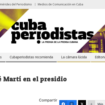
emérides del Periodismo
Medios de Comunicación en Cuba
s
Cubaperiodistas recomienda
La cámara lúcida
Editori
é Martí en el presidio
Compartir
Más
0