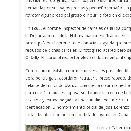
sus clientes fotografías sobre papel de distintos tamaño
demanda por sus bajos precios y pequeño tamaño. La pol
retratar algún preso peligroso e incluir la foto en el ex
En 1865, el coronel inspector de cárceles de la isla com
la Departamental de la Habana para identificarlos en c
otros países. El coronel, que conocía la ayuda que prest
reclusos de dichas cárceles. El fotógrafo aceptó pero sin
O’Reilly. El coronel inspector elevó el documento al Ca
Como aún no existían normas universales para identific
de la policía gala, acordaron retratar al preso rapado, 
delante de un fondo blanco. Una media columna hecha d
para que éste pudiera apoyarse durante la toma de la fot
c. x 9.5 c.y estaba pegada a una cartulina de 6.5 c.x 10
identificación.
El nombramiento oficial de José Lorenzo C
de la identificación por medio de la fotografía en Cuba.
Lorenzo Cabera fue