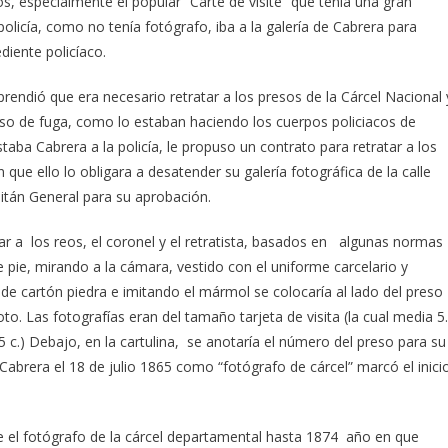
s, especialmente el popular “Carte de visite” que tenía una gran
icía, como no tenía fotógrafo, iba a la galería de Cabrera para
pediente policíaco.
prendió que era necesario retratar a los presos de la Cárcel Nacional 
aso de fuga, como lo estaban haciendo los cuerpos policiacos de
aba Cabrera a la policía, le propuso un contrato para retratar a los
 que ello lo obligara a desatender su galería fotográfica de la calle
pitán General para su aprobación.
ar a los reos, el coronel y el retratista, basados en algunas normas
de pie, mirando a la cámara,
vestido con el uniforme carcelario y
e cartón piedra e imitando el mármol se colocaría al lado del preso
o. Las fotografías eran del tamaño tarjeta de visita (la cual media 5
.5 c.) Debajo, en la cartulina, se anotaría el número del preso para su
abrera el 18 de julio 1865 como “fotógrafo de cárcel” marcó el inici
 el fotógrafo de la cárcel departamental hasta 1874 año en que