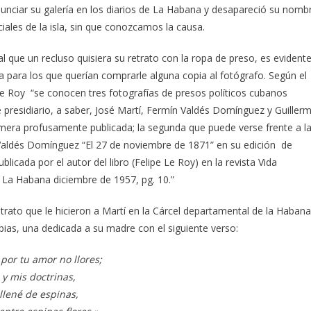
unciar su galería en los diarios de La Habana y desapareció su nomb
ciales de la isla, sin que conozcamos la causa.
 que un recluso quisiera su retrato con la ropa de preso, es evident
a para los que querían comprarle alguna copia al fotógrafo. Según el
Le Roy “se conocen tres fotografías de presos políticos cubanos
de presidiario, a saber, José Martí, Fermín Valdés Domínguez y Guiller
mera profusamente publicada; la segunda que puede verse frente a l
e Valdés Domínguez “El 27 de noviembre de 1871” en su edición de
ublicada por el autor del libro (Felipe Le Roy) en la revista Vida
, La Habana diciembre de 1957, pg. 10.”
rato que le hicieron a Martí en la Cárcel departamental de la Haban
ias, una dedicada a su madre con el siguiente verso:
por tu amor no llores;
 y mis doctrinas,
llené de espinas,