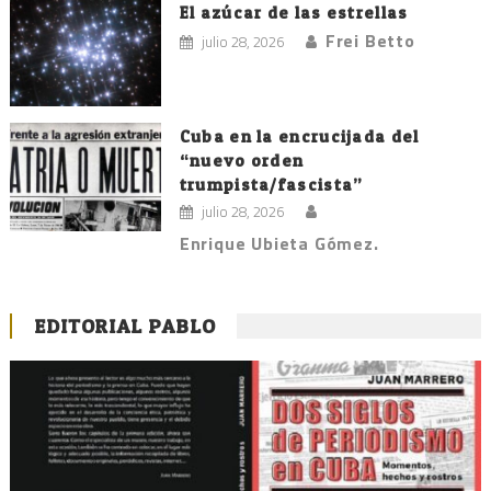
El azúcar de las estrellas
Frei Betto
julio 28, 2026
Cuba en la encrucijada del
“nuevo orden
trumpista/fascista”
julio 28, 2026
Enrique Ubieta Gómez.
EDITORIAL PABLO