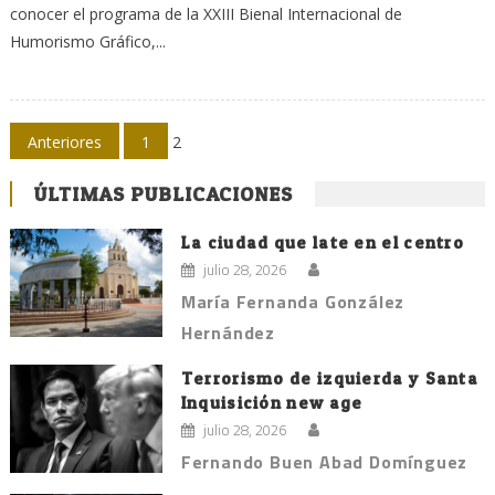
conocer el programa de la XXIII Bienal Internacional de
Humorismo Gráfico,...
Navegación
Anteriores
1
2
de
ÚLTIMAS PUBLICACIONES
entradas
La ciudad que late en el centro
julio 28, 2026
María Fernanda González
Hernández
Terrorismo de izquierda y Santa
Inquisición new age
julio 28, 2026
Fernando Buen Abad Domínguez