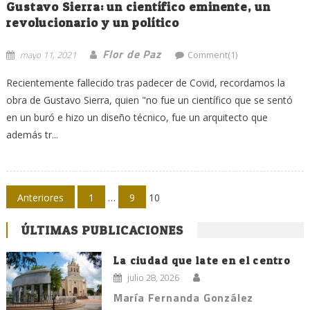
Gustavo Sierra: un científico eminente, un
revolucionario y un político
Flor de Paz
mayo 11, 2021
Comment(1)
Recientemente fallecido tras padecer de Covid, recordamos la
obra de Gustavo Sierra, quien "no fue un científico que se sentó
en un buró e hizo un diseño técnico, fue un arquitecto que
además tr...
Navegación
Anteriores
1
…
9
10
de
ÚLTIMAS PUBLICACIONES
entradas
La ciudad que late en el centro
julio 28, 2026
María Fernanda González