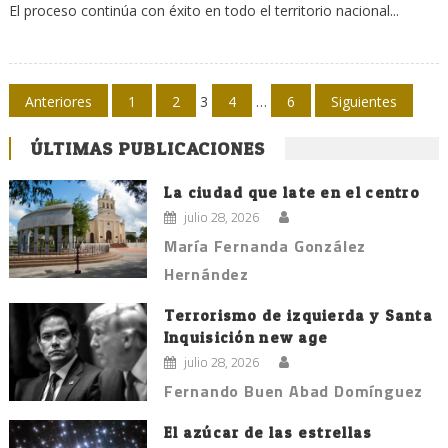
El proceso continúa con éxito en todo el territorio nacional...
Navegación
Anteriores
1
2
3
4
…
6
Siguientes
de
ÚLTIMAS PUBLICACIONES
entradas
La ciudad que late en el centro
julio 28, 2026
María Fernanda González
Hernández
Terrorismo de izquierda y Santa
Inquisición new age
julio 28, 2026
Fernando Buen Abad Domínguez
El azúcar de las estrellas