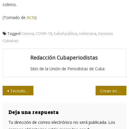
colirios.
(Tomado de
ACN
)
Tagged
Ciencia
,
COVID-19
,
Salud pública
,
soberana
,
Vacunas
Cubanas
Redacción Cubaperiodistas
Sitio de la Unión de Periodistas de Cuba
Navegación
Tecnología, guerra híbrida y neo contrarrevolución
Crean en Cuba servicio de orientación a distancia contra la COVID-19
de
entradas
Deja una respuesta
Tu dirección de correo electrónico no será publicada.
Los