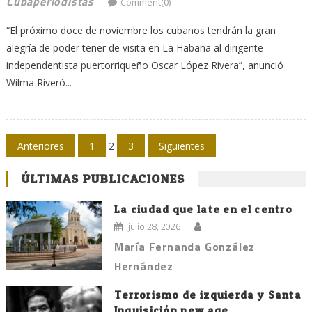
Cubaperiodistas
Comment(0)
“El próximo doce de noviembre los cubanos tendrán la gran
alegría de poder tener de visita en La Habana al dirigente
independentista puertorriqueño Oscar López Rivera”, anunció
Wilma Riveró...
Navegación
Anteriores
1
2
3
Siguientes
de
ÚLTIMAS PUBLICACIONES
entradas
La ciudad que late en el centro
julio 28, 2026
María Fernanda González
Hernández
Terrorismo de izquierda y Santa
Inquisición new age