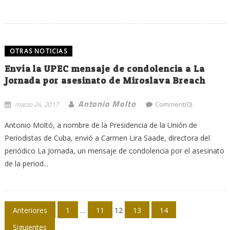
OTRAS NOTICIAS
Envía la UPEC mensaje de condolencia a La
Jornada por asesinato de Miroslava Breach
Antonio Molto
marzo 24, 2017
Comment(0)
Antonio Moltó, a nombre de la Presidencia de la Unión de
Periodistas de Cuba, envió a Carmen Lira Saade, directora del
periódico La Jornada, un mensaje de condolencia por el asesinato
de la period...
Navegación
Anteriores
1
…
11
12
13
14
Siguientes