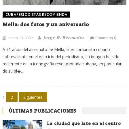
CUBAPERIODISTAS RECOMIENDA
Mella: dos fotos y un aniversario
Jorge R. Bermudez
enero 10, 2020
Comment(1)
A 91 años del asesinato de Mella, líder comunista cubano
sobresaliente en el ejercicio del periodismo, su imagen ha sido
recurrente en la iconografía revolucionaria cubana, en particular,
de su pl�...
Navegación
1
2
Siguientes
de
ÚLTIMAS PUBLICACIONES
entradas
La ciudad que late en el centro