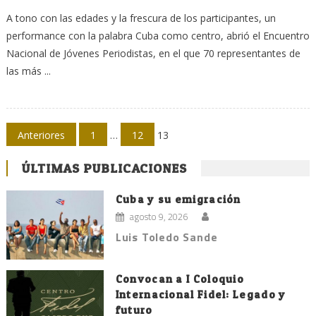
A tono con las edades y la frescura de los participantes, un
performance con la palabra Cuba como centro, abrió el Encuentro
Nacional de Jóvenes Periodistas, en el que 70 representantes de
las más ...
Navegación
Anteriores
1
…
12
13
de
ÚLTIMAS PUBLICACIONES
entradas
Cuba y su emigración
agosto 9, 2026
Luis Toledo Sande
Convocan a I Coloquio
Internacional Fidel: Legado y
futuro