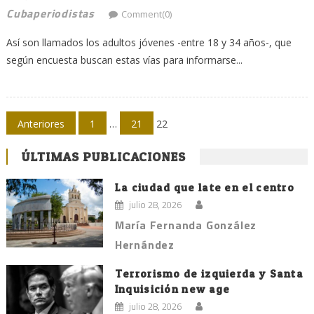
Cubaperiodistas
Comment(0)
Así son llamados los adultos jóvenes -entre 18 y 34 años-, que
según encuesta buscan estas vías para informarse...
Navegación
Anteriores
1
…
21
22
de
ÚLTIMAS PUBLICACIONES
entradas
La ciudad que late en el centro
julio 28, 2026
María Fernanda González
Hernández
Terrorismo de izquierda y Santa
Inquisición new age
julio 28, 2026