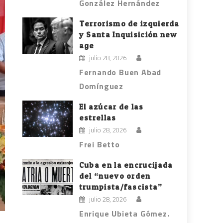
González Hernández
Terrorismo de izquierda
y Santa Inquisición new
age
julio 28, 2026
Fernando Buen Abad
Domínguez
El azúcar de las
estrellas
julio 28, 2026
Frei Betto
Cuba en la encrucijada
del “nuevo orden
trumpista/fascista”
julio 28, 2026
Enrique Ubieta Gómez.