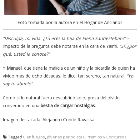
Foto tomada por la autora en el Hogar de Ancianos
“Disculpa, mi vida. ¿Tú eres la hija de Elena Santiesteban?”
El
impacto de la pregunta debe notarse en la cara de Yaimí.
“Sí, ¿por
qué, usted la conoce?”
Y
Manuel
, que tiene la malicia de un niño y la picardía de quien ha
vivido más de ocho décadas, le dice, tan sereno, tan natural:
“Yo
soy tu abuelo”.
Como si lo natural fuera descubrirlo solo, presa del olvido,
convertido en una
bestia de cargar nostalgias
.
Imagen destacada: Alejandro Conde Ravassa
Tagged
Cienfuegos
,
Jóvenes periodistas
,
Premios y Concursos