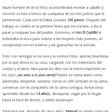
Aquel hombre (el de la foto) acostumbraba montar a caballo y
recorrer su lote a lomos de cualquiera de los tres potros que le
pertenecían. Cada uno le había costado
100 pesos
. Después del
trabajo se colaba en la primera fiesta que encontrara, o iba a
parar a cualquier bar del pueblo. Entonces, el
ron El Castillo
le
endulzaba la boca para seducir a las mujeres más jóvenes, en
complicidad con los boleros y las guarachas en la victrola.
Este, con verrugas en la cara y la sonrisa triste, apenas deambula
por la que ahora es su casa, cargando con los malestares del
cuerpo y el alma. Mira pasar los días con la misma expresión en
los ojos:
¿es esto a lo que venía?
Repite su rutina diaria como
autómata: despertar, asearse, tomar el café sentado en la cama,
conversar con el compañero de la cama contigua, fumar (vicio
aprendido desde los
14 años
), desayunar, vagar por el Hogar
hasta la hora de dormir, y vuelta al principio.
Pareciera que, después de cinco años,
Manuel
se siente como en