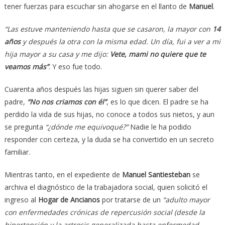
tener fuerzas para escuchar sin ahogarse en el llanto de
Manuel
.
“Las estuve manteniendo hasta que se casaron, la mayor con
14
años
y después la otra con la misma edad. Un día, fui a ver a mi
hija mayor a su casa y me dijo:
Vete, mami no quiere que te
veamos más”
. Y eso fue todo.
Cuarenta años después las hijas siguen sin querer saber del
padre,
“No nos criamos con él”
, es lo que dicen. El padre se ha
perdido la vida de sus hijas, no conoce a todos sus nietos, y aun
se pregunta
“¿dónde me equivoqué?”
Nadie le ha podido
responder con certeza, y la duda se ha convertido en un secreto
familiar.
Mientras tanto, en el expediente de
Manuel Santiesteban
se
archiva el diagnóstico de la trabajadora social, quien solicitó el
ingreso al
Hogar de Ancianos
por tratarse de un
“adulto mayor
con enfermedades crónicas de repercusión social (desde la
hipertensión y la artrosis generalizada hasta enfermedad