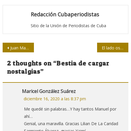
Redacción Cubaperiodistas
Sitio de la Unión de Periodistas de Cuba
Navegación
Juan Manuel Márquez, joven de palabra y de acción
El lado oscuro del humor en las redes sociales
de
2 thoughts on “
Bestia de cargar
entradas
nostalgias
”
Maricel González Suárez
diciembre 16, 2020 a las 8:37 pm
Me quedé sin palabras…Y hay tantos Manuel por
ahí…
Genial, una maravilla. Gracias Lilian De La Caridad
Sarmiento Álvarez, gracias Yaimí