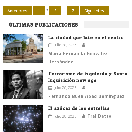
Navegación
Anteriores
1
2
3
…
7
Siguientes
de
ÚLTIMAS PUBLICACIONES
entradas
La ciudad que late en el centro
julio 28, 2026
María Fernanda González
Hernández
Terrorismo de izquierda y Santa
Inquisición new age
julio 28, 2026
Fernando Buen Abad Domínguez
El azúcar de las estrellas
Frei Betto
julio 28, 2026